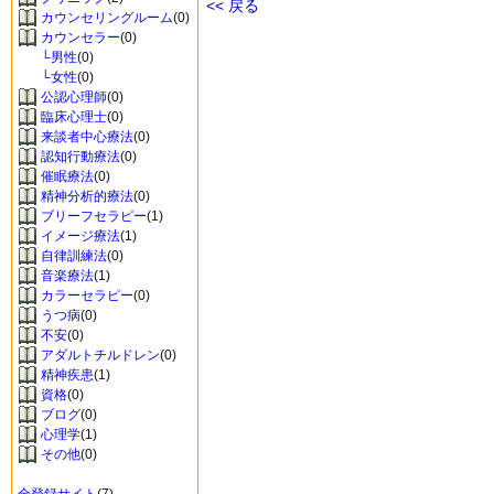
<< 戻る
カウンセリングルーム
(0)
カウンセラー
(0)
└男性
(0)
└女性
(0)
公認心理師
(0)
臨床心理士
(0)
来談者中心療法
(0)
認知行動療法
(0)
催眠療法
(0)
精神分析的療法
(0)
ブリーフセラピー
(1)
イメージ療法
(1)
自律訓練法
(0)
音楽療法
(1)
カラーセラピー
(0)
うつ病
(0)
不安
(0)
アダルトチルドレン
(0)
精神疾患
(1)
資格
(0)
ブログ
(0)
心理学
(1)
その他
(0)